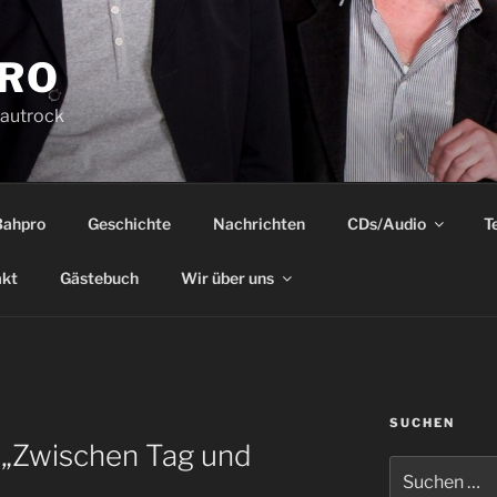
RO
rautrock
Bahpro
Geschichte
Nachrichten
CDs/Audio
T
akt
Gästebuch
Wir über uns
SUCHEN
„Zwischen Tag und
Suche
nach: