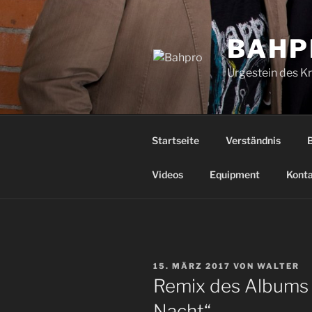
Zum
Inhalt
BAHP
springen
Urgestein des K
Startseite
Verständnis
Videos
Equipment
Kont
VERÖFFENTLICHT
15. MÄRZ 2017
VON
WALTER
AM
Remix des Albums 
Nacht“