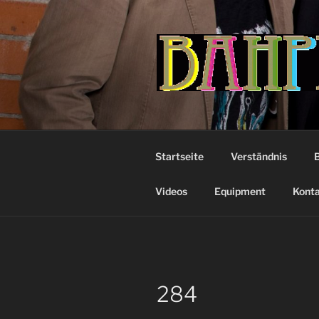
Zum
Inhalt
springen
Startseite
Verständnis
Videos
Equipment
Kont
284