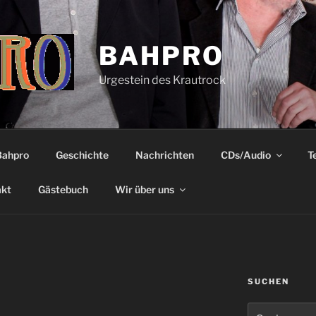
BAHPRO
Urgestein des Krautrock
Bahpro
Geschichte
Nachrichten
CDs/Audio
T
akt
Gästebuch
Wir über uns
SUCHEN
Suche